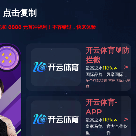
CN
商城
探索