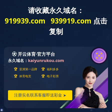
友居空间
宜柯兰
开云（中国）家居
木叶