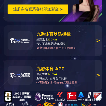
where nature is imbued with a color that
What you see is what you get.
开云手机站官方版在线登入的地板采用优质材料，
经过严格测试和检验，
以确保高质量和耐久性。
开云手机站官方版在线登入坚信，
优雅的地板不仅在外观上可靠，
同时在功能和性能方面也毫不妥协。
开云手机站官方版在线登入致力于保护环境，
因此开云手机站官方版在线登入的地板采用环保和可持续的材
料，
以确保开云手机站官方版在线登入共同的地球能够持续繁荣。