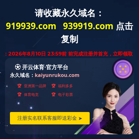
SD9908-9
WPC地板 ·
Wood Plastic Composite
产品规格: 984x1580×10mm
订阅更新
表面工艺: 羽感微光
关注开云手机站官方版在线登入
Privacy Policy
License
浙ICP备17007996号
© 2025 All rights reserved